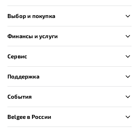
X50+
Выбор и покупка
S50
Автомобили в наличии
X70
Финансы и услуги
Спецпредложения и Акции
Автокредит
Записаться на тест-драйв
Сервис
Трейд-ин
Получить предложение
Записаться на сервис
Страхование
Поддержка
Руководство по эксплуатации
Расчет КАСКО
Гарантия Belgee
Техническое обслуживание
События
Клиентская поддержка
Калькулятор ТО
Новости
Помощь на дорогах
Belgee в России
Контакты
Belgee Линк
О бренде
Belgee Клуб