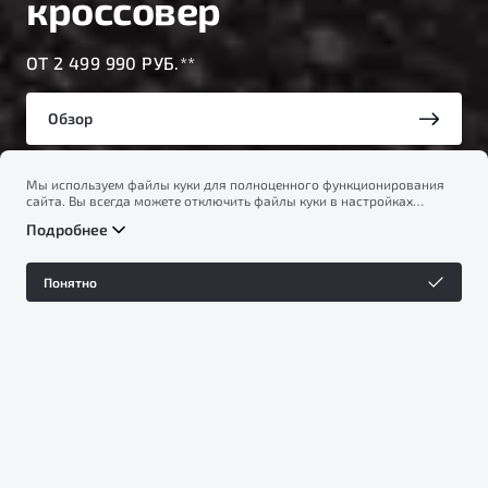
кроссовер
ОТ 2 499 990 РУБ.**
Обзор
Мы используем файлы куки для полноценного функционирования
Тест-драйв
сайта. Вы всегда можете отключить файлы куки в настройках
вашего браузера. Продолжая использовать сайт, вы соглашаетесь
Подробнее
на сбор и использование файлов куки, и подтверждаете
ознакомление с информацией по сбору, использованию и
возможной блокировке файлов куки в
Политике
Понятно
конфиденциальности
.
ОТ 1 699 990 ₽