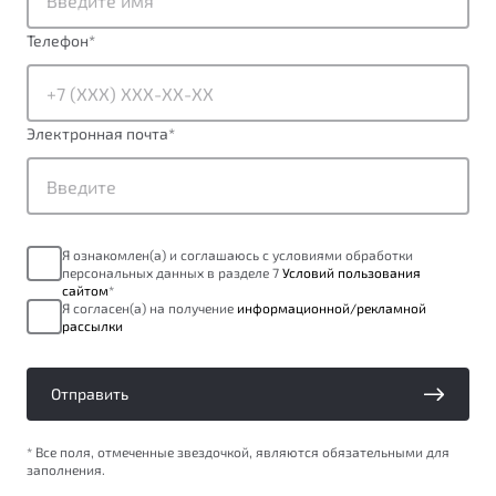
ПОДДЕРЖКА
Автокредит
О дилерском центре
Телефон
*
Трейд-ин
Гарантия Belgee
Правовая информация
Яркий кроссовер
Страхование
Belgee Линк
от 2 219 990 ₽*
Электронная почта
*
Расчет КАСКО
Belgee Клуб
Обзор
В наличии
Belgee Плюс
Реферальная программа
S50
Я ознакомлен(а) и соглашаюсь с условиями обработки
Клиентская поддержка
персональных данных в разделе 7
Условий пользования
сайтом
*
Помощь на дорогах
Я согласен(а) на получение
информационной/рекламной
рассылки
Отправить
* Все поля, отмеченные звездочкой, являются обязательными для
заполнения.
Узнайте о специальных выгодах при покупке
Элегантный и практичный седан
автомобиля Belgee