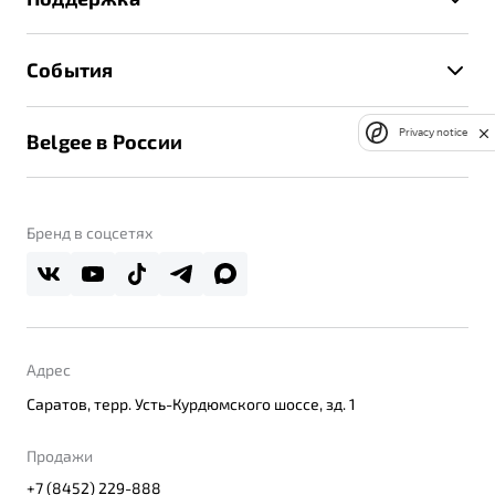
Руководство по эксплуатации
Расчет КАСКО
Гарантия Belgee
Техническое обслуживание
События
Клиентская поддержка
Калькулятор ТО
Новости
Помощь на дорогах
Privacy notice
Belgee в России
Контакты
Belgee Линк
О бренде
Belgee Клуб
О дилерском центре
Бренд в соцсетях
Belgee Плюс
Правовая информация
Реферальная программа
Адрес
Саратов, терр. Усть-Курдюмского шоссе, зд. 1
Продажи
+7 (8452) 229-888