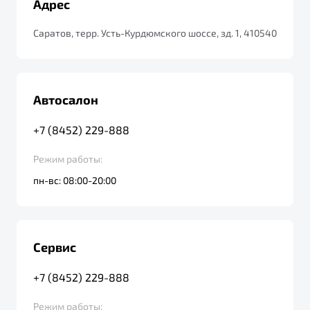
Адрес
от 1 699 990 ₽*
Подробно
Саратов, терр. Усть-Курдюмского шоссе, зд. 1, 410540
Обзор
В наличии
X70
Будьте еще более уверены на дорогах с программой
"Помощь на дорогах"
Автосалон
Автомобили в наличии
Тест-драйв
Преимущества программы
+7 (8452) 229-888
Автокредит
Спецпредложения
Режим работы:
пн-вс: 08:00-20:00
Запись на сервис
Калькулятор ТО
Универсальный кроссовер
Клиентская поддержка
Сервис
от 2 499 990 ₽*
+7 (8452) 229-888
Обзор
В наличии
Режим работы: