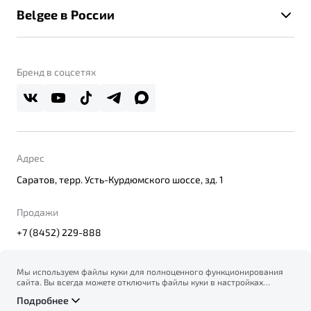
Помощь на дорогах
Belgee в России
Контакты
Belgee Линк
О бренде
Belgee Клуб
О дилерском центре
Бренд в соцсетях
Belgee Плюс
Правовая информация
Реферальная программа
Адрес
Саратов, терр. Усть-Курдюмского шоссе, зд. 1
Продажи
+7 (8452) 229-888
Мы используем файлы куки для полноценного функционирования
сайта. Вы всегда можете отключить файлы куки в настройках
© 2026
вашего браузера. Продолжая использовать сайт, вы соглашаетесь
Правовая информация
Подробнее
на сбор и использование файлов куки, и подтверждаете
Политика конфиденциальности персональных данных