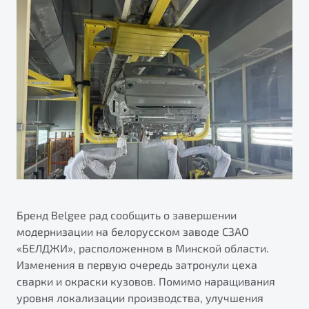
ПОДДЕРЖКА
Автокредит
О дилерском центре
Трейд-ин
Гарантия Belgee
Правовая информация
Яркий кроссовер
Страхование
Belgee Линк
от 2 219 990 ₽*
Расчет КАСКО
Belgee Клуб
Обзор
В наличии
Belgee Плюс
Реферальная программа
S50
Клиентская поддержка
Помощь на дорогах
Бренд Belgee рад сообщить о завершении
модернизации на белорусском заводе СЗАО
«БЕЛДЖИ», расположенном в Минской области.
Изменения в первую очередь затронули цеха
сварки и окраски кузовов. Помимо наращивания
Узнайте о специальных выгодах при покупке
уровня локализации производства, улучшения
Элегантный и практичный седан
автомобиля Belgee