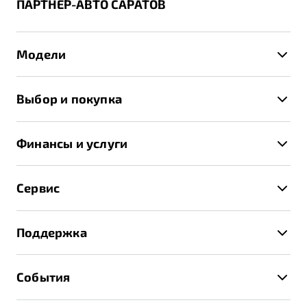
ПАРТНЕР-АВТО САРАТОВ
Модели
X50+
Выбор и покупка
S50
Автомобили в наличии
X70
Финансы и услуги
Спецпредложения и Акции
Автокредит
Записаться на тест-драйв
Сервис
Трейд-ин
Получить предложение
Записаться на сервис
Страхование
Поддержка
Руководство по эксплуатации
Расчет КАСКО
Гарантия Belgee
Техническое обслуживание
События
Клиентская поддержка
Калькулятор ТО
Новости