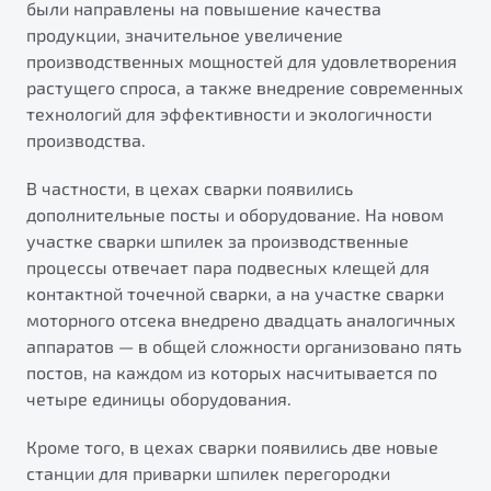
были направлены на повышение качества
от 1 699 990 ₽*
продукции, значительное увеличение
Подробно
производственных мощностей для удовлетворения
Обзор
В наличии
растущего спроса, а также внедрение современных
технологий для эффективности и экологичности
X70
Будьте еще более уверены на дорогах с программой
производства.
"Помощь на дорогах"
Автомобили в наличии
Тест-драйв
В частности, в цехах сварки появились
Преимущества программы
Автокредит
дополнительные посты и оборудование. На новом
Спецпредложения
участке сварки шпилек за производственные
процессы отвечает пара подвесных клещей для
контактной точечной сварки, а на участке сварки
Запись на сервис
моторного отсека внедрено двадцать аналогичных
Калькулятор ТО
аппаратов — в общей сложности организовано пять
Универсальный кроссовер
Клиентская поддержка
постов, на каждом из которых насчитывается по
от 2 499 990 ₽*
четыре единицы оборудования.
Кроме того, в цехах сварки появились две новые
Обзор
В наличии
станции для приварки шпилек перегородки